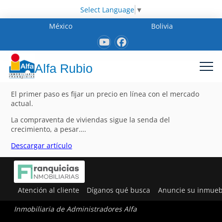
Select Language
▼
México
Bolivia
Alfa Rubio
El primer paso es fijar un precio en línea con el mercado
actual.
La compraventa de viviendas sigue la senda del
crecimiento, a pesar….
Descargar artículo
Atención al cliente
Díganos qué busca
Anuncie su inmueb
Inmobiliaria de Administradores Alfa