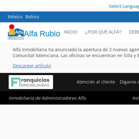
Select Langua
México
Bolivia
Alfa Rubio
INICIO
¿POR QUÉ ALFA?
DEB
Alfa Inmobiliaria ha anunciado la apertura de 2 nuevas agen
Comunitat Valenciana. Las oficinas se encuentran en Silla y
Descargar artícul
o
Atención al cliente
Díganos 
Avi
Inmobiliaria de Administradores Alfa