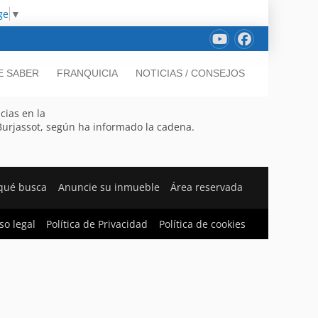
ge
▼
E SABER
FRANQUICIA
NOTICIAS / CONSEJOS
cias en la
 Burjassot, según ha informado la cadena.
qué busca
Anuncie su inmueble
Área reservada
so legal
Política de Privacidad
Política de cookies