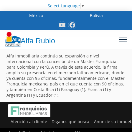
Select Language
▼
México
Bolivia
Alfa Rubio
Alfa Inmobiliaria continúa su expansión a nivel
internacional con la concesión de un Master Franquicia
para Colombia y Perú. A través de este acuerdo, la firma
amplía su presencia en el mercado latinoamericano, donde
ya cuenta con 95 oficinas, fundamentalmente con el Master
Franquicia mexicano, país en el que cuenta con 90 oficinas,
y también en Costa Rica (1) Paraguay (1), Francia (1) y
Argentina (1) y Ecuador (1).
Atención al cliente
Díganos qué busca
Anuncie su inmueb