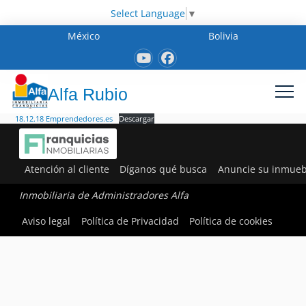
Select Language
▼
México
Bolivia
Alfa Rubio
18.12.18 Emprendedores.es
Descargar
Atención al cliente
Díganos qué busca
Anuncie su inmueb
Inmobiliaria de Administradores Alfa
Aviso legal
Política de Privacidad
Política de cookies