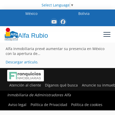
Select Language
▼
México
Bolivia
Alfa Rubio
Alfa Inmobiliaria prevé aumentar su presencia en México
con la apertura de…
Descargar artículo
.
Atención al cliente
Díganos qué busca
Anuncie su inmueb
Inmobiliaria de Administradores Alfa
Aviso legal
Política de Privacidad
Política de cookies