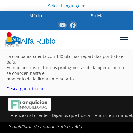
Select Language
▼
México
Bolivia
Alfa Rubio
La compañía cuenta con 140 oficinas repartidas por todo el
país.
En muchos casos, los dos protagonistas de la operación no
se conocen hasta el
momento de la firma ante notario
Descargar artículo
Atención al cliente
Díganos qué busca
Anuncie su inmueb
Inmobiliaria de Administradores Alfa