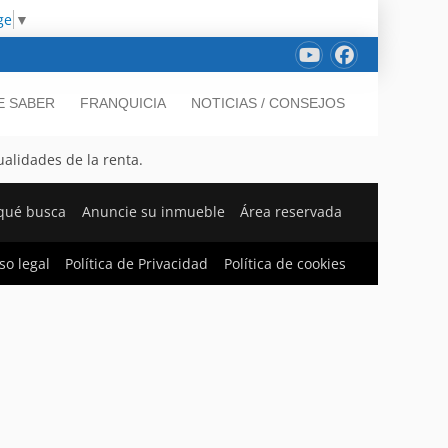
ge
▼
E SABER
FRANQUICIA
NOTICIAS / CONSEJOS
alidades de la renta.
qué busca
Anuncie su inmueble
Área reservada
so legal
Política de Privacidad
Política de cookies