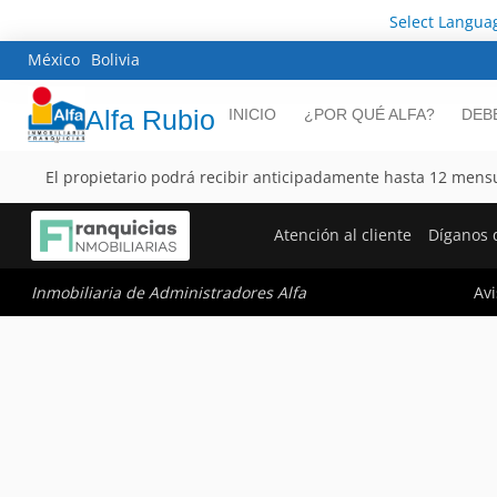
Select Langua
México
Bolivia
Alfa Rubio
INICIO
¿POR QUÉ ALFA?
DEB
El propietario podrá recibir anticipadamente hasta 12 mensu
Atención al cliente
Díganos 
Avi
Inmobiliaria de Administradores Alfa