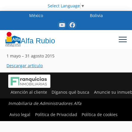
Select Language
▼
México
Bolivia
Alfa Rubio
1 mayo – 31 agosto 2015
Descargar artículo
Atención al cliente
Díganos qué busca
Anuncie su inmueb
Inmobiliaria de Administradores Alfa
Aviso legal
Política de Privacidad
Política de cookies