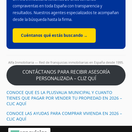
compraventas en toda España con transparencia y
resultados. Nuestros agentes especializados te acompañan
desde la búsqueda hasta la firma.
Cuéntanos qué estás buscando →
Alfa Inmobiliaria — Red de franquicias inmobiliarias en España desde 1995.
CONTÁCTANOS PARA RECIBIR ASESORÍA
PERSONALIZADA – CLIZ QUÍ
CONOCE QUE ES LA PLUSVALIA MUNICIPAL Y CUANTO
TIENES QUE PAGAR POR VENDER TU PROPIEDAD EN 2026 –
CLIC AQUÍ
CONOCE LAS AYUDAS PARA COMPRAR VIVIENDA EN 2026 –
CLIC AQUÍ