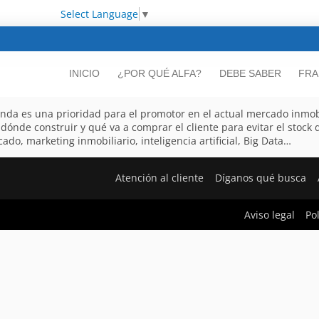
Select Language
▼
INICIO
¿POR QUÉ ALFA?
DEBE SABER
FRA
nda es una prioridad para el promotor en el actual mercado inmobi
 dónde construir y qué va a comprar el cliente para evitar el stock
ado, marketing inmobiliario, inteligencia artificial, Big Data…
Atención al cliente
Díganos qué busca
Aviso legal
Po