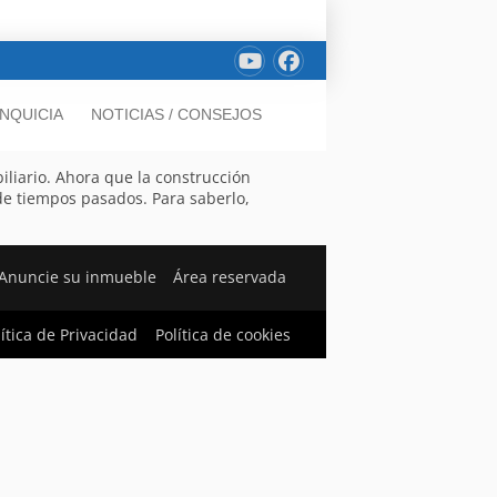
NQUICIA
NOTICIAS / CONSEJOS
liario. Ahora que la construcción
 de tiempos pasados. Para saberlo,
Anuncie su inmueble
Área reservada
lítica de Privacidad
Política de cookies