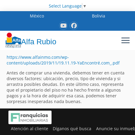
Select Language
▼
México
Bolivia
Alfa Rubio
https://www.alfainmo.com/wp-
content/uploads/2019/11/19.11.19-YaEncontré.com_.pdf
Antes de comprar una vivienda, debemos tener en cuenta
diversos factores: ubicación, precio, tipo de vivienda y si
arrastra posibles deudas. En este último caso, representa
que el propietario del piso no ha hecho frente a algunos
pagos y a la hora de adquirir esa casa, podemos tener
sorpresas inesperadas nada buenas.
Atención al cliente
Díganos qué busca
Anuncie su inmueb