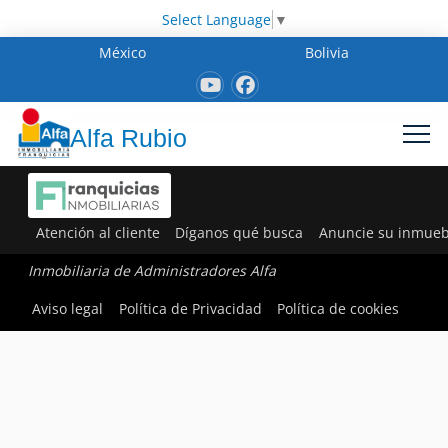
Select Language
▼
México
Bolivia
Alfa Rubio
Atención al cliente
Díganos qué busca
Anuncie su inmueb
Inmobiliaria de Administradores Alfa
Aviso legal
Política de Privacidad
Política de cookies