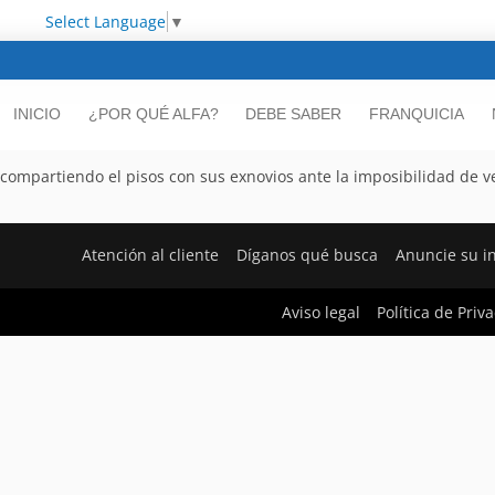
Select Language
▼
INICIO
¿POR QUÉ ALFA?
DEBE SABER
FRANQUICIA
mpartiendo el pisos con sus exnovios ante la imposibilidad de ve
Atención al cliente
Díganos qué busca
Anuncie su i
Aviso legal
Política de Priv