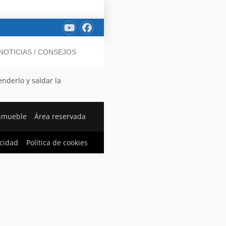
NOTICIAS / CONSEJOS
nderlo y saldar la
nmueble
Área reservada
acidad
Política de cookies