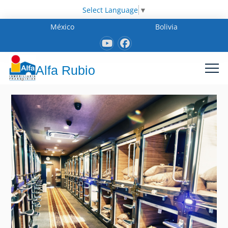
Select Language
▼
México
Bolivia
Alfa Rubio