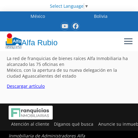
Select Language
▼
México
Bolivia
Alfa Rubio
La red de franquicias de bienes raíces Alfa Inmobiliaria ha
alcanzado las 75 oficinas en
México, con la apertura de su nueva delegación en la
ciudad Aguascalientes del estado
Descargar artículo
Atención al cliente
Díganos qué busca
Anuncie su inmueb
Inmobiliaria de Administradores Alfa