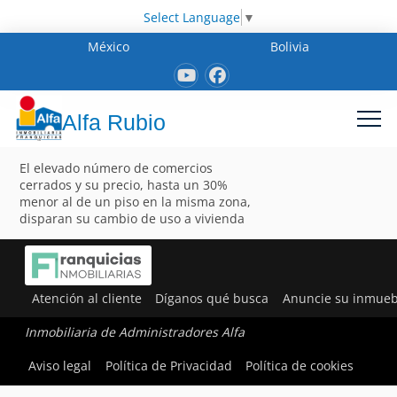
Select Language
▼
México
Bolivia
Alfa Rubio
El elevado número de comercios
cerrados y su precio, hasta un 30%
menor al de un piso en la misma zona,
disparan su cambio de uso a vivienda
Atención al cliente
Díganos qué busca
Anuncie su inmueb
Inmobiliaria de Administradores Alfa
Aviso legal
Política de Privacidad
Política de cookies