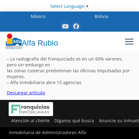
Select Language
▼
México
Bolivia
Alfa Rubio
– La radiografía del franquiciado es en un 60% varones,
pero sin embargo en
las zonas costeras predominan las oficinas impulsadas por
mujeres.
– Alfa Inmobiliaria abre 15 agencias.
Descargar artículo
Atención al cliente
Díganos qué busca
Anuncie su inmueb
Inmobiliaria de Administradores Alfa