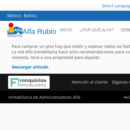
Select Langua
México
Bolivia
Alfa Rubio
INICIO
¿POR QUÉ ALFA?
DEB
Para comprar un piso hay que medir y sopesar todos los fact
La red Alfa Inmobiliaria hace ocho recomendaciones para c
vivienda, local o una propiedad para alquilar.
Descargar artículo.
Atención al cliente
Díganos 
Avi
Inmobiliaria de Administradores Alfa