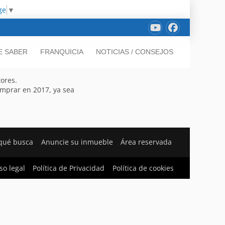
ge
▼
E SABER
FRANQUICIA
NOTICIAS / CONSEJOS
ores.
omprar en 2017, ya sea
qué busca
Anuncie su inmueble
Área reservada
so legal
Política de Privacidad
Política de cookies