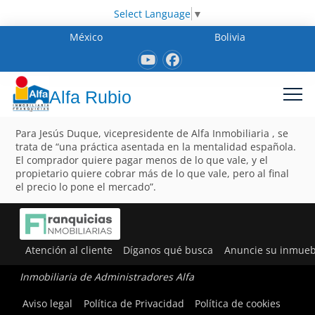
Select Language
▼
México
Bolivia
Alfa Rubio
Para Jesús Duque, vicepresidente de Alfa Inmobiliaria , se
trata de “una práctica asentada en la mentalidad española.
El comprador quiere pagar menos de lo que vale, y el
propietario quiere cobrar más de lo que vale, pero al final
el precio lo pone el mercado”.
Atención al cliente
Díganos qué busca
Anuncie su inmueb
Inmobiliaria de Administradores Alfa
Aviso legal
Política de Privacidad
Política de cookies