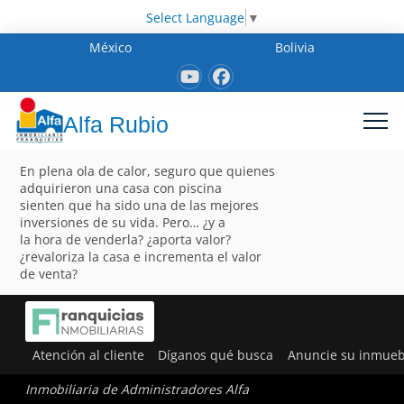
Select Language
▼
México
Bolivia
Alfa Rubio
En plena ola de calor, seguro que quienes
adquirieron una casa con piscina
sienten que ha sido una de las mejores
inversiones de su vida. Pero… ¿y a
la hora de venderla? ¿aporta valor?
¿revaloriza la casa e incrementa el valor
de venta?
Atención al cliente
Díganos qué busca
Anuncie su inmueb
Inmobiliaria de Administradores Alfa