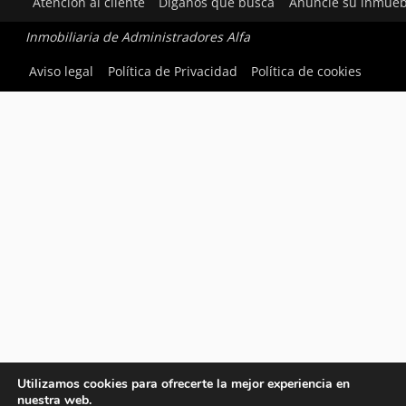
Atención al cliente
Díganos qué busca
Anuncie su inmueb
Inmobiliaria de Administradores Alfa
Aviso legal
Política de Privacidad
Política de cookies
Utilizamos cookies para ofrecerte la mejor experiencia en
nuestra web.