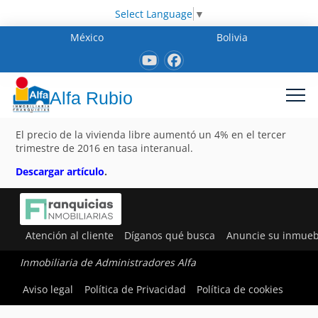
Select Language
▼
México
Bolivia
Alfa Rubio
El precio de la vivienda libre aumentó un 4% en el tercer
trimestre de 2016 en tasa interanual.
Descargar artículo
.
Atención al cliente
Díganos qué busca
Anuncie su inmueb
Inmobiliaria de Administradores Alfa
Aviso legal
Política de Privacidad
Política de cookies